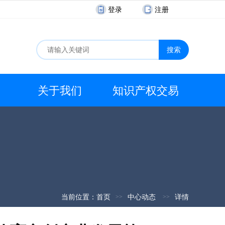
登录
注册
搜索
关于我们
知识产权交易
当前位置：
首页
中心动态
详情
>>
>>