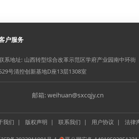
客户服务
联系地址:
山西转型综合改革示范区学府产业园南中环街
529号清控创新基地D座13层1308室
邮箱:
weihuan@sxcqjy.cn
于我们
|
版权声明
|
联系我们
|
用户协议
|
法律